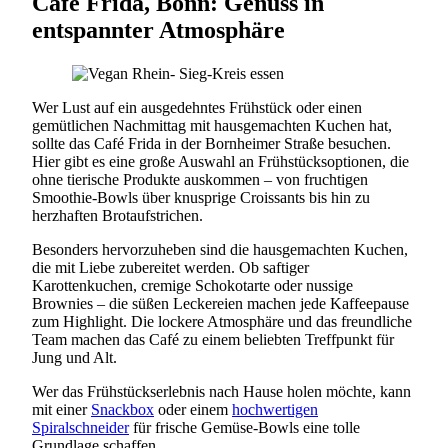
Café Frida, Bonn: Genuss in
entspannter Atmosphäre
Wer Lust auf ein ausgedehntes Frühstück oder einen
gemütlichen Nachmittag mit hausgemachten Kuchen hat,
sollte das Café Frida in der Bornheimer Straße besuchen.
Hier gibt es eine große Auswahl an Frühstücksoptionen, die
ohne tierische Produkte auskommen – von fruchtigen
Smoothie-Bowls über knusprige Croissants bis hin zu
herzhaften Brotaufstrichen.
Besonders hervorzuheben sind die hausgemachten Kuchen,
die mit Liebe zubereitet werden. Ob saftiger
Karottenkuchen, cremige Schokotarte oder nussige
Brownies – die süßen Leckereien machen jede Kaffeepause
zum Highlight. Die lockere Atmosphäre und das freundliche
Team machen das Café zu einem beliebten Treffpunkt für
Jung und Alt.
Wer das Frühstückserlebnis nach Hause holen möchte, kann
mit einer
Snackbox
oder einem
hochwertigen
Spiralschneider
für frische Gemüse-Bowls eine tolle
Grundlage schaffen.