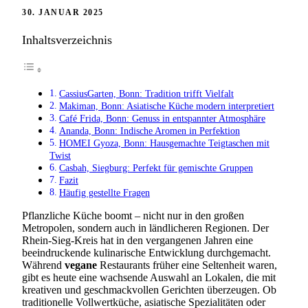
30. JANUAR 2025
Inhaltsverzeichnis
CassiusGarten, Bonn: Tradition trifft Vielfalt
Makiman, Bonn: Asiatische Küche modern interpretiert
Café Frida, Bonn: Genuss in entspannter Atmosphäre
Ananda, Bonn: Indische Aromen in Perfektion
HOMEI Gyoza, Bonn: Hausgemachte Teigtaschen mit
Twist
Casbah, Siegburg: Perfekt für gemischte Gruppen
Fazit
Häufig gestellte Fragen
Pflanzliche Küche boomt – nicht nur in den großen
Metropolen, sondern auch in ländlicheren Regionen. Der
Rhein-Sieg-Kreis hat in den vergangenen Jahren eine
beeindruckende kulinarische Entwicklung durchgemacht.
Während
vegane
Restaurants früher eine Seltenheit waren,
gibt es heute eine wachsende Auswahl an Lokalen, die mit
kreativen und geschmackvollen Gerichten überzeugen. Ob
traditionelle Vollwertküche, asiatische Spezialitäten oder