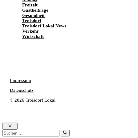
Freizeit
Gastbeiträge
Gesundheit
Troisdorf
Troisdorf Lokal News
Verkehr
Wirtschaft
Impressum
Datenschutz
©
2026 Troisdorf Lokal
Schließen
Suchen
nach: