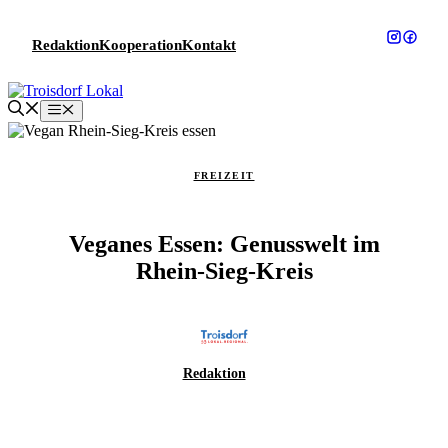
Zum
Inhalt
Redaktion
Kooperation
Kontakt
springen
Menü
FREIZEIT
Veganes Essen: Genusswelt im
Rhein-Sieg-Kreis
Redaktion