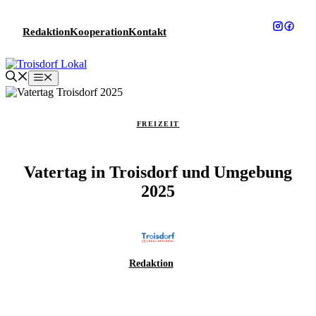
Zum
Inhalt
Redaktion
Kooperation
Kontakt
springen
Menü
FREIZEIT
Vatertag in Troisdorf und Umgebung
2025
Redaktion