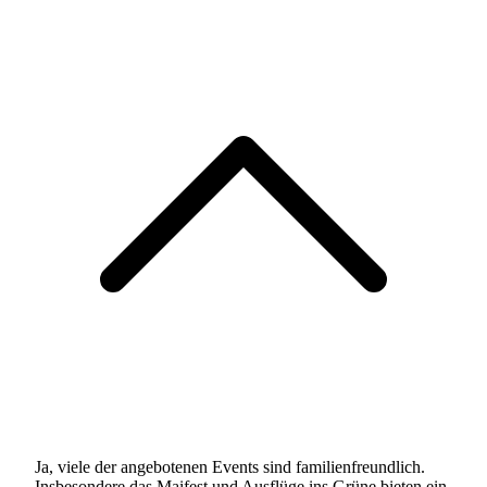
Ja, viele der angebotenen Events sind familienfreundlich.
Insbesondere das Maifest und Ausflüge ins Grüne bieten ein