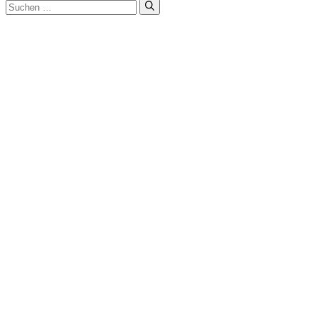
Schließen
Suchen
nach: