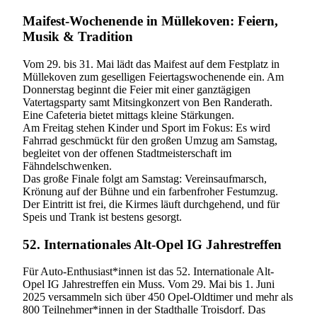
Maifest-Wochenende in Müllekoven: Feiern,
Musik & Tradition
Vom 29. bis 31. Mai lädt das Maifest auf dem Festplatz in
Müllekoven zum geselligen Feiertagswochenende ein. Am
Donnerstag beginnt die Feier mit einer ganztägigen
Vatertagsparty samt Mitsingkonzert von Ben Randerath.
Eine Cafeteria bietet mittags kleine Stärkungen.
Am Freitag stehen Kinder und Sport im Fokus: Es wird
Fahrrad geschmückt für den großen Umzug am Samstag,
begleitet von der offenen Stadtmeisterschaft im
Fähndelschwenken.
Das große Finale folgt am Samstag: Vereinsaufmarsch,
Krönung auf der Bühne und ein farbenfroher Festumzug.
Der Eintritt ist frei, die Kirmes läuft durchgehend, und für
Speis und Trank ist bestens gesorgt.
52. Internationales Alt-Opel IG Jahrestreffen
Für Auto-Enthusiast*innen ist das 52. Internationale Alt-
Opel IG Jahrestreffen ein Muss. Vom 29. Mai bis 1. Juni
2025 versammeln sich über 450 Opel-Oldtimer und mehr als
800 Teilnehmer*innen in der Stadthalle Troisdorf. Das