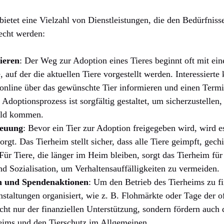
bietet eine Vielzahl von Dienstleistungen, die den Bedürfnis
echt werden:
ieren
: Der Weg zur Adoption eines Tieres beginnt oft mit e
, auf der die aktuellen Tiere vorgestellt werden. Interessiert
 online über das gewünschte Tier informieren und einen Term
Adoptionsprozess ist sorgfältig gestaltet, um sicherzustellen, 
eld kommen.
reuung
: Bevor ein Tier zur Adoption freigegeben wird, wird 
rgt. Das Tierheim stellt sicher, dass alle Tiere geimpft, gechi
 Für Tiere, die länger im Heim bleiben, sorgt das Tierheim fü
d Sozialisation, um Verhaltensauffälligkeiten zu vermeiden.
n und Spendenaktionen
: Um den Betrieb des Tierheims zu f
staltungen organisiert, wie z. B. Flohmärkte oder Tage der o
cht nur der finanziellen Unterstützung, sondern fördern auch 
heims und den Tierschutz im Allgemeinen.