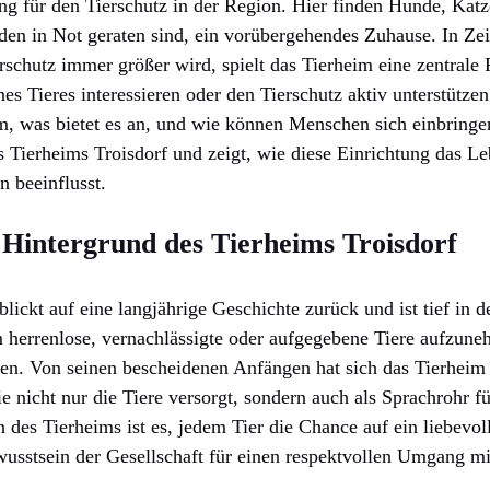
ng für den Tierschutz in der Region. Hier finden Hunde, Katz
en in Not geraten sind, ein vorübergehendes Zuhause. In Zei
schutz immer größer wird, spielt das Tierheim eine zentrale Ro
nes Tieres interessieren oder den Tierschutz aktiv unterstütz
im, was bietet es an, und wie können Menschen sich einbringe
es Tierheims Troisdorf und zeigt, wie diese Einrichtung das L
 beeinflusst.
 Hintergrund des Tierheims Troisdorf
blickt auf eine langjährige Geschichte zurück und ist tief in 
 herrenlose, vernachlässigte oder aufgegebene Tiere aufzune
en. Von seinen bescheidenen Anfängen hat sich das Tierheim 
die nicht nur die Tiere versorgt, sondern auch als Sprachrohr f
n des Tierheims ist es, jedem Tier die Chance auf ein liebevo
wusstsein der Gesellschaft für einen respektvollen Umgang mit