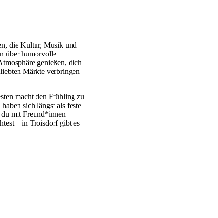
en, die Kultur, Musik und
en über humorvolle
 Atmosphäre genießen, dich
eliebten Märkte verbringen
esten macht den Frühling zu
 haben sich längst als feste
b du mit Freund*innen
test – in Troisdorf gibt es