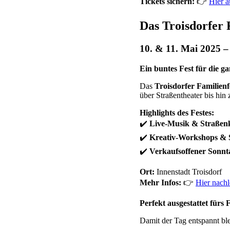
Tickets sichern:
👉
Hier 
Das Troisdorfer 
10. & 11. Mai 2025 –
Ein buntes Fest für die ga
Das
Troisdorfer Familienf
über Straßentheater bis hi
Highlights des Festes:
✔️
Live-Musik & Straßen
✔️
Kreativ-Workshops & S
✔️
Verkaufsoffener Sonnt
Ort:
Innenstadt Troisdorf
Mehr Infos:
👉
Hier nach
Perfekt ausgestattet fürs 
Damit der Tag entspannt bleib