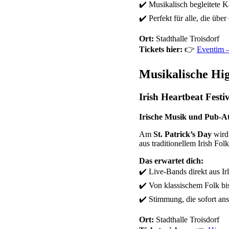
✔️ Musikalisch begleitete K
✔️ Perfekt für alle, die übe
Ort:
Stadthalle Troisdorf
Tickets hier:
👉
Eventim –
Musikalische High
Irish Heartbeat Festi
Irische Musik und Pub-At
Am
St. Patrick’s Day
wird 
aus traditionellem Irish Fo
Das erwartet dich:
✔️ Live-Bands direkt aus Ir
✔️ Von klassischem Folk bis
✔️ Stimmung, die sofort ans
Ort:
Stadthalle Troisdorf