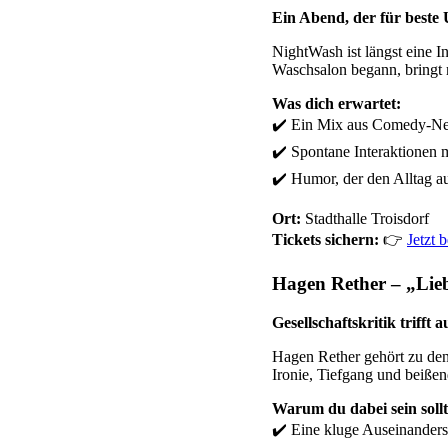
Ein Abend, der für beste 
NightWash ist längst eine I
Waschsalon begann, bringt r
Was dich erwartet:
✔️ Ein Mix aus Comedy-Ne
✔️ Spontane Interaktionen
✔️ Humor, der den Alltag a
Ort:
Stadthalle Troisdorf
Tickets sichern:
👉
Jetzt 
Hagen Rether – „Lie
Gesellschaftskritik trifft
Hagen Rether gehört zu den
Ironie, Tiefgang und beißen
Warum du dabei sein sollt
✔️ Eine kluge Auseinanderse