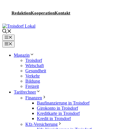
Zum
Inhalt
Redaktion
Kooperation
Kontakt
springen
Menü
Menü
Magazin
Troisdorf
Wirtschaft
Gesundheit
Verkehr
Bildung
Freizeit
Tarifrechner
Finanzen
Baufinanzierung in Troisdorf
Girokonto in Troisdorf
Kreditkarte in Troisdorf
Kredit in Troisdorf
Kfz-Versicherung