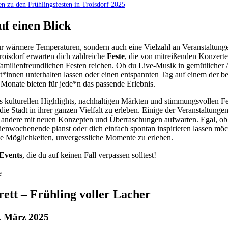
en zu den Frühlingsfesten in Troisdorf 2025
uf einen Blick
ur wärmere Temperaturen, sondern auch eine Vielzahl an Veranstaltung
roisdorf erwarten dich zahlreiche
Feste
, die von mitreißenden Konzert
milienfreundlichen Festen reichen. Ob du Live-Musik in gemütlicher
st*innen unterhalten lassen oder einen entspannten Tag auf einem der b
onate bieten für jede*n das passende Erlebnis.
 kulturellen Highlights, nachhaltigen Märkten und stimmungsvollen F
die Stadt in ihrer ganzen Vielfalt zu erleben. Einige der Veranstaltungen
nd andere mit neuen Konzepten und Überraschungen aufwarten. Egal, o
lienwochenende planst oder dich einfach spontan inspirieren lassen möch
ge Möglichkeiten, unvergessliche Momente zu erleben.
Events
, die du auf keinen Fall verpassen solltest!
tt – Frühling voller Lacher
. März 2025