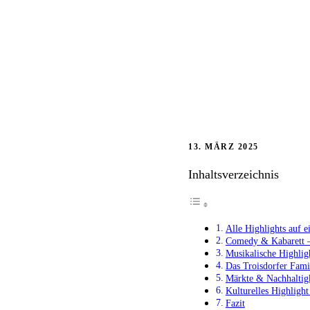
13. MÄRZ 2025
Inhaltsverzeichnis
Alle Highlights auf e
Comedy & Kabarett –
Musikalische Highligh
Das Troisdorfer Fami
Märkte & Nachhaltig
Kulturelles Highligh
Fazit