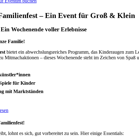
auf Eventim buchen
Familienfest – Ein Event für Groß & Klein
 Ein Wochenende voller Erlebnisse
nze Familie!
est
bietet ein abwechslungsreiches Programm, das Kinderaugen zum L
n zu Mitmachaktionen – dieses Wochenende steht im Zeichen von Spaß 
künstler*innen
piele für Kinder
ag mit Marktständen
lesen
Familienfest!
t, lohnt es sich, gut vorbereitet zu sein. Hier einige Essentials: