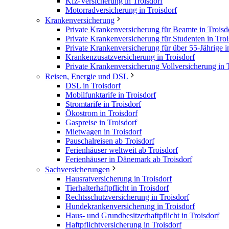
Kfz-Versicherung in Troisdorf
Motorradversicherung in Troisdorf
Krankenversicherung
Private Krankenversicherung für Beamte in Troisd
Private Krankenversicherung für Studenten in Troi
Private Krankenversicherung für über 55-Jährige i
Krankenzusatzversicherung in Troisdorf
Private Krankenversicherung Vollversicherung in 
Reisen, Energie und DSL
DSL in Troisdorf
Mobilfunktarife in Troisdorf
Stromtarife in Troisdorf
Ökostrom in Troisdorf
Gaspreise in Troisdorf
Mietwagen in Troisdorf
Pauschalreisen ab Troisdorf
Ferienhäuser weltweit ab Troisdorf
Ferienhäuser in Dänemark ab Troisdorf
Sachversicherungen
Hausratversicherung in Troisdorf
Tierhalterhaftpflicht in Troisdorf
Rechtsschutzversicherung in Troisdorf
Hundekrankenversicherung in Troisdorf
Haus- und Grundbesitzerhaftpflicht in Troisdorf
Haftpflichtversicherung in Troisdorf