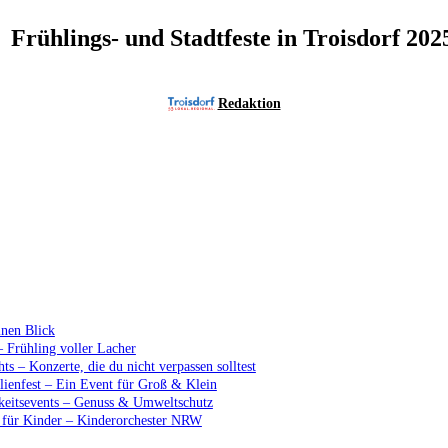
Frühlings- und Stadtfeste in Troisdorf 202
Redaktion
inen Blick
 Frühling voller Lacher
ts – Konzerte, die du nicht verpassen solltest
lienfest – Ein Event für Groß & Klein
keitsevents – Genuss & Umweltschutz
t für Kinder – Kinderorchester NRW