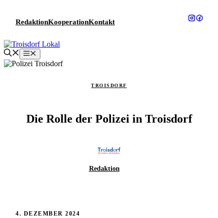
Zum
Inhalt
Redaktion
Kooperation
Kontakt
springen
Menü
TROISDORF
Die Rolle der Polizei in Troisdorf
Redaktion
4. DEZEMBER 2024