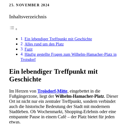
25. NOVEMBER 2024
Inhaltsverzeichnis
Ein lebendiger Treffpunkt mit Geschichte
Alles rund um den Platz
Fazit
Häufig gestellte Fragen zum Wilhelm-Hamacher-Platz in
Troisdorf
Ein lebendiger Treffpunkt mit
Geschichte
Im Herzen von
Troisdorf-Mitte
, eingebettet in die
Fußgängerzone, liegt der
Wilhelm-Hamacher-Platz
. Dieser
Ort ist nicht nur ein zentraler Treffpunkt, sondern verbindet
auch die historische Bedeutung der Stadt mit modernem
Stadtleben. Ob Wochenmarkt, Shopping-Erlebnis oder eine
entspannte Pause in einem Café – der Platz bietet für jeden
etwas.