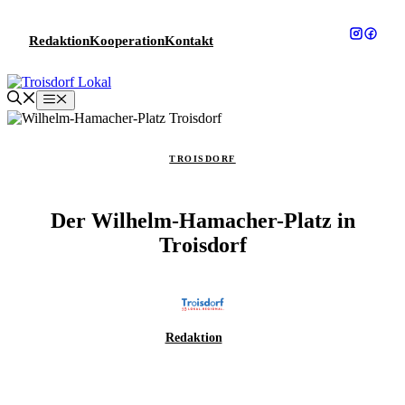
Zum
Inhalt
Redaktion
Kooperation
Kontakt
springen
Menü
TROISDORF
Der Wilhelm-Hamacher-Platz in
Troisdorf
Redaktion