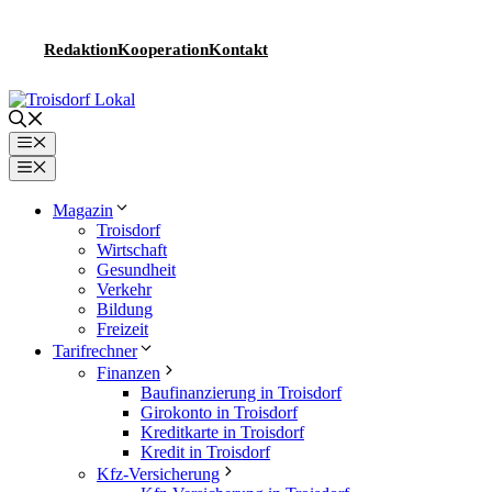
Zum
Inhalt
Redaktion
Kooperation
Kontakt
springen
Menü
Menü
Magazin
Troisdorf
Wirtschaft
Gesundheit
Verkehr
Bildung
Freizeit
Tarifrechner
Finanzen
Baufinanzierung in Troisdorf
Girokonto in Troisdorf
Kreditkarte in Troisdorf
Kredit in Troisdorf
Kfz-Versicherung