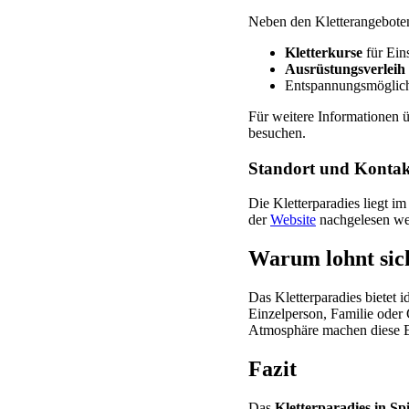
Neben den Kletterangeboten 
Kletterkurse
für Eins
Ausrüstungsverleih
Entspannungsmöglich
Für weitere Informationen ü
besuchen.
Standort und Kontak
Die Kletterparadies liegt 
der
Website
nachgelesen we
Warum lohnt sic
Das Kletterparadies bietet 
Einzelperson, Familie oder
Atmosphäre machen diese E
Fazit
Das
Kletterparadies in Sp