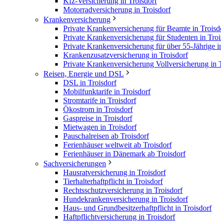
Kfz-Versicherung in Troisdorf
Motorradversicherung in Troisdorf
Krankenversicherung
Private Krankenversicherung für Beamte in Troisd
Private Krankenversicherung für Studenten in Troi
Private Krankenversicherung für über 55-Jährige i
Krankenzusatzversicherung in Troisdorf
Private Krankenversicherung Vollversicherung in 
Reisen, Energie und DSL
DSL in Troisdorf
Mobilfunktarife in Troisdorf
Stromtarife in Troisdorf
Ökostrom in Troisdorf
Gaspreise in Troisdorf
Mietwagen in Troisdorf
Pauschalreisen ab Troisdorf
Ferienhäuser weltweit ab Troisdorf
Ferienhäuser in Dänemark ab Troisdorf
Sachversicherungen
Hausratversicherung in Troisdorf
Tierhalterhaftpflicht in Troisdorf
Rechtsschutzversicherung in Troisdorf
Hundekrankenversicherung in Troisdorf
Haus- und Grundbesitzerhaftpflicht in Troisdorf
Haftpflichtversicherung in Troisdorf