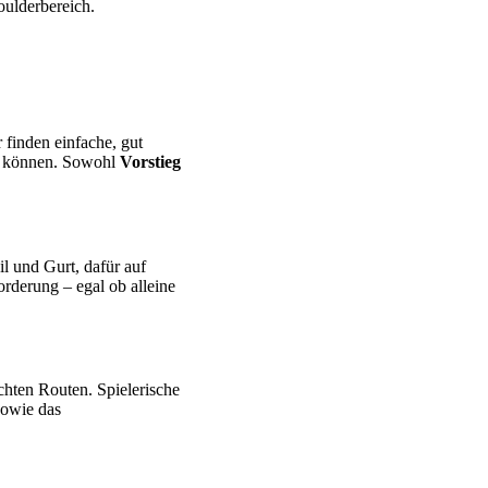
oulderbereich.
 finden einfache, gut
en können. Sowohl
Vorstieg
il und Gurt, dafür auf
orderung – egal ob alleine
hten Routen. Spielerische
sowie das